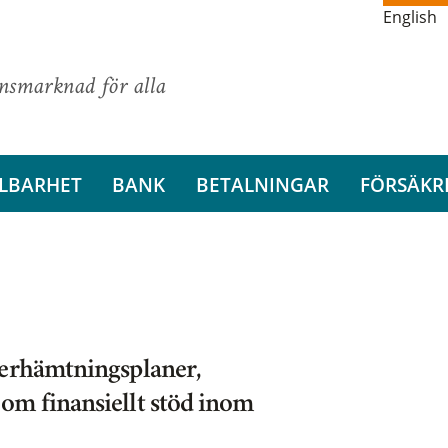
English
ansmarknad för alla
LBARHET
BANK
BETALNINGAR
FÖRSÄKR
terhämtningsplaner,
om finansiellt stöd inom