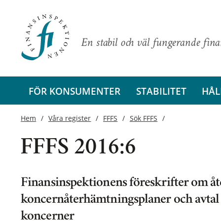
En stabil och väl fungerande fin
FÖR KONSUMENTER
STABILITET
HÅL
Hem
Våra register
FFFS
Sök FFFS
FFFS 2016:6
Finansinspektionens föreskrifter om å
koncernåterhämtningsplaner och avtal 
koncerner