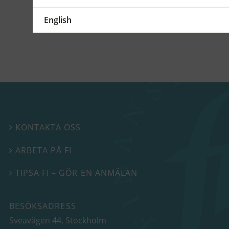
FFFS 2024:31
Beslutspromemoria FFFS
English
2024:31
KONTAKTA OSS

ARBETA PÅ FI

TIPSA FI – GÖR EN ANMÄLAN

BESÖKSADRESS
Sveavägen 44
, Stockholm