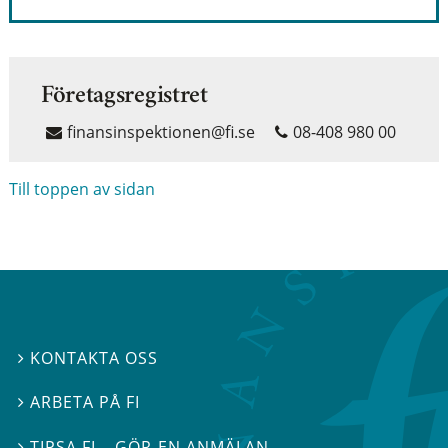
Företagsregistret
finansinspektionen@fi.se
08-408 980 00
Till toppen av sidan
KONTAKTA OSS

ARBETA PÅ FI

TIPSA FI – GÖR EN ANMÄLAN
