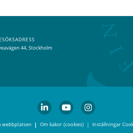
ESÖKSADRESS
veavägen 44
, Stockholm
linkedin
youtube
Instagram
 webbplatsen
Om kakor (cookies)
Inställningar Coo