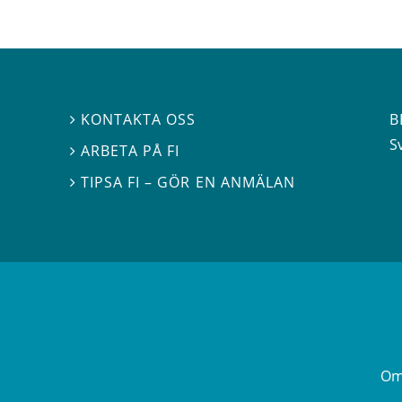
B
KONTAKTA OSS

S
ARBETA PÅ FI

TIPSA FI – GÖR EN ANMÄLAN

Om