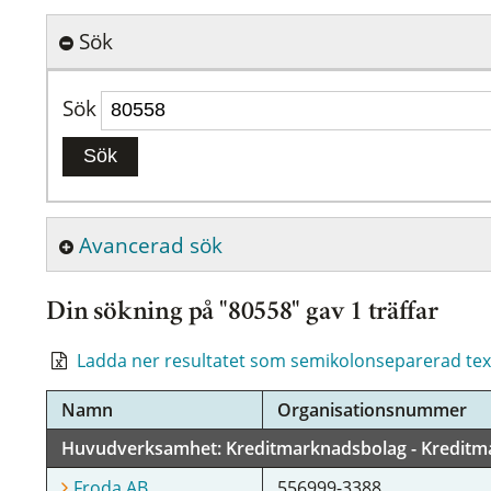
Sök
Sök
Sök
Avancerad sök
Din sökning på "80558" gav 1 träffar
Ladda ner resultatet som semikolonseparerad text
Namn
Organisationsnummer
Huvudverksamhet: Kreditmarknadsbolag - Kreditma
Froda AB
556999-3388