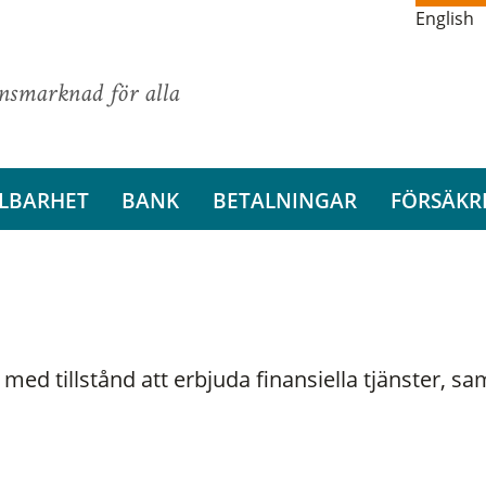
English
ansmarknad för alla
LBARHET
BANK
BETALNINGAR
FÖRSÄKR
 med tillstånd att erbjuda finansiella tjänster, s