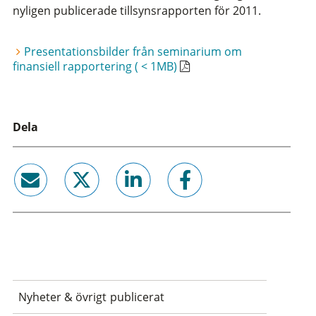
nyligen publicerade tillsynsrapporten för 2011.
Presentationsbilder från seminarium om
finansiell rapportering ( < 1MB)
Dela
email
twitter
linkedin
facebook
Nyheter & övrigt publicerat