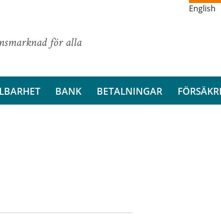
English
ansmarknad för alla
LBARHET
BANK
BETALNINGAR
FÖRSÄKR