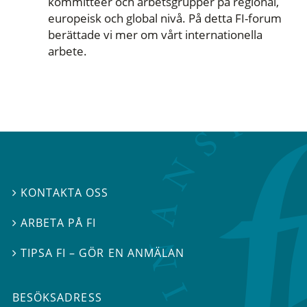
kommittéer och arbetsgrupper på regional,
europeisk och global nivå. På detta FI-forum
berättade vi mer om vårt internationella
arbete.
KONTAKTA OSS

ARBETA PÅ FI

TIPSA FI – GÖR EN ANMÄLAN

BESÖKSADRESS