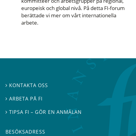
kommittéer och arbetsgrupper på regional,
europeisk och global nivå. På detta FI-forum
berättade vi mer om vårt internationella
arbete.
KONTAKTA OSS

ARBETA PÅ FI

TIPSA FI – GÖR EN ANMÄLAN

BESÖKSADRESS