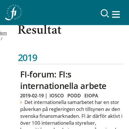
Resultat
Hem
2019
FI-forum: FI:s
internationella arbete
2019-02-19
|
IOSCO
PODD
EIOPA
Det internationella samarbetet har en stor
påverkan på regleringen och tillsynen av den
svenska finansmarknaden. FI är därför aktivt i
över 100 internationella styrelser,