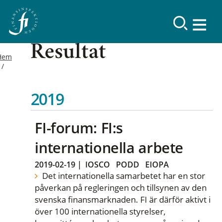
Resultat
Hem
2019
FI-forum: FI:s
internationella arbete
2019-02-19
|
IOSCO
PODD
EIOPA
Det internationella samarbetet har en stor
påverkan på regleringen och tillsynen av den
svenska finansmarknaden. FI är därför aktivt i
över 100 internationella styrelser,