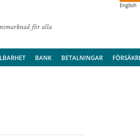
English
ansmarknad för alla
LBARHET
BANK
BETALNINGAR
FÖRSÄKR