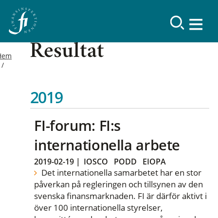
Resultat
Hem
2019
FI-forum: FI:s
internationella arbete
2019-02-19
|
IOSCO
PODD
EIOPA
Det internationella samarbetet har en stor
påverkan på regleringen och tillsynen av den
svenska finansmarknaden. FI är därför aktivt i
över 100 internationella styrelser,