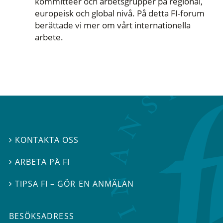
kommittéer och arbetsgrupper på regional,
europeisk och global nivå. På detta FI-forum
berättade vi mer om vårt internationella
arbete.
KONTAKTA OSS

ARBETA PÅ FI

TIPSA FI – GÖR EN ANMÄLAN

BESÖKSADRESS