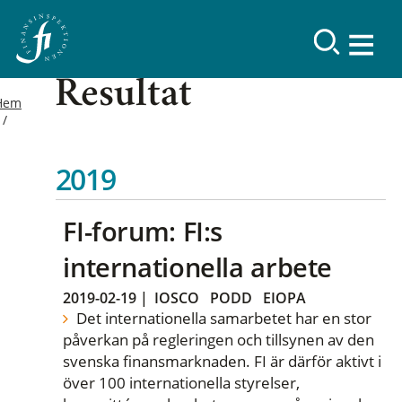
Resultat
Hem
2019
FI-forum: FI:s
internationella arbete
2019-02-19
|
IOSCO
PODD
EIOPA
Det internationella samarbetet har en stor
påverkan på regleringen och tillsynen av den
svenska finansmarknaden. FI är därför aktivt i
över 100 internationella styrelser,