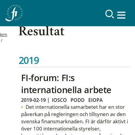
Resultat
Hem
2019
FI-forum: FI:s
internationella arbete
2019-02-19
|
IOSCO
PODD
EIOPA
Det internationella samarbetet har en stor
påverkan på regleringen och tillsynen av den
svenska finansmarknaden. FI är därför aktivt i
över 100 internationella styrelser,