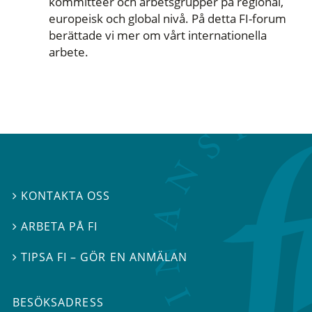
kommittéer och arbetsgrupper på regional,
europeisk och global nivå. På detta FI-forum
berättade vi mer om vårt internationella
arbete.
KONTAKTA OSS

ARBETA PÅ FI

TIPSA FI – GÖR EN ANMÄLAN

BESÖKSADRESS