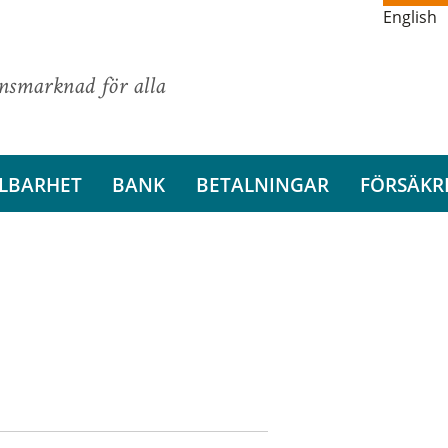
English
ansmarknad för alla
LBARHET
BANK
BETALNINGAR
FÖRSÄKR