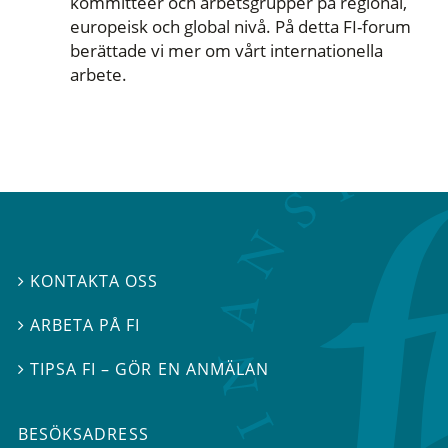
kommittéer och arbetsgrupper på regional,
europeisk och global nivå. På detta FI-forum
berättade vi mer om vårt internationella
arbete.
KONTAKTA OSS

ARBETA PÅ FI

TIPSA FI – GÖR EN ANMÄLAN

BESÖKSADRESS