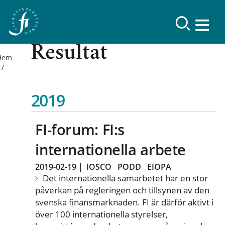
Resultat
Hem
2019
FI-forum: FI:s
internationella arbete
2019-02-19
|
IOSCO
PODD
EIOPA
Det internationella samarbetet har en stor
påverkan på regleringen och tillsynen av den
svenska finansmarknaden. FI är därför aktivt i
över 100 internationella styrelser,