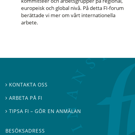
kommittéer och arbetsgrupper på regional,
europeisk och global nivå. På detta FI-forum
berättade vi mer om vårt internationella
arbete.
KONTAKTA OSS

ARBETA PÅ FI

TIPSA FI – GÖR EN ANMÄLAN

BESÖKSADRESS