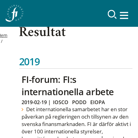
Resultat
Hem
2019
FI-forum: FI:s
internationella arbete
2019-02-19
|
IOSCO
PODD
EIOPA
Det internationella samarbetet har en stor
påverkan på regleringen och tillsynen av den
svenska finansmarknaden. FI är därför aktivt i
över 100 internationella styrelser,