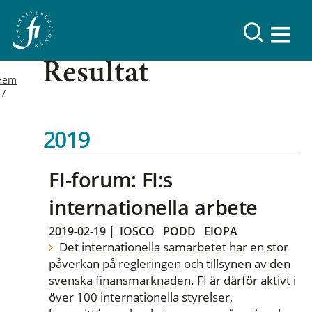
Resultat
Hem
2019
FI-forum: FI:s
internationella arbete
2019-02-19
|
IOSCO
PODD
EIOPA
Det internationella samarbetet har en stor
påverkan på regleringen och tillsynen av den
svenska finansmarknaden. FI är därför aktivt i
över 100 internationella styrelser,