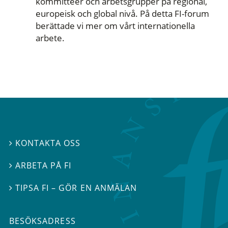
kommittéer och arbetsgrupper på regional,
europeisk och global nivå. På detta FI-forum
berättade vi mer om vårt internationella
arbete.
KONTAKTA OSS

ARBETA PÅ FI

TIPSA FI – GÖR EN ANMÄLAN

BESÖKSADRESS