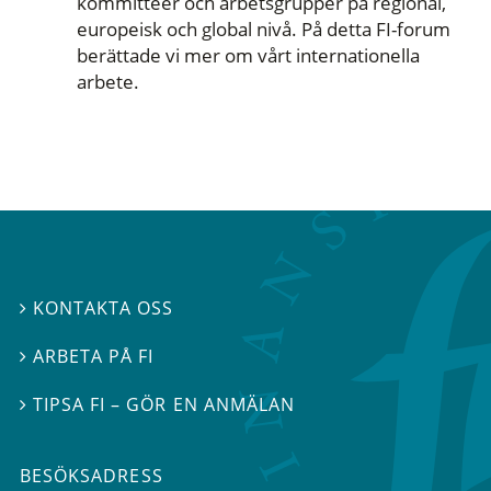
kommittéer och arbetsgrupper på regional,
europeisk och global nivå. På detta FI-forum
berättade vi mer om vårt internationella
arbete.
KONTAKTA OSS

ARBETA PÅ FI

TIPSA FI – GÖR EN ANMÄLAN

BESÖKSADRESS