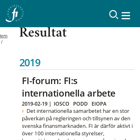
Resultat
Hem
2019
FI-forum: FI:s
internationella arbete
2019-02-19
|
IOSCO
PODD
EIOPA
Det internationella samarbetet har en stor
påverkan på regleringen och tillsynen av den
svenska finansmarknaden. FI är därför aktivt i
över 100 internationella styrelser,