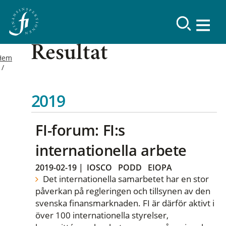
Resultat
Hem
2019
FI-forum: FI:s
internationella arbete
2019-02-19
|
IOSCO
PODD
EIOPA
Det internationella samarbetet har en stor
påverkan på regleringen och tillsynen av den
svenska finansmarknaden. FI är därför aktivt i
över 100 internationella styrelser,