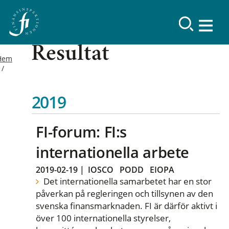
Resultat
Hem
2019
FI-forum: FI:s
internationella arbete
2019-02-19
|
IOSCO
PODD
EIOPA
Det internationella samarbetet har en stor
påverkan på regleringen och tillsynen av den
svenska finansmarknaden. FI är därför aktivt i
över 100 internationella styrelser,