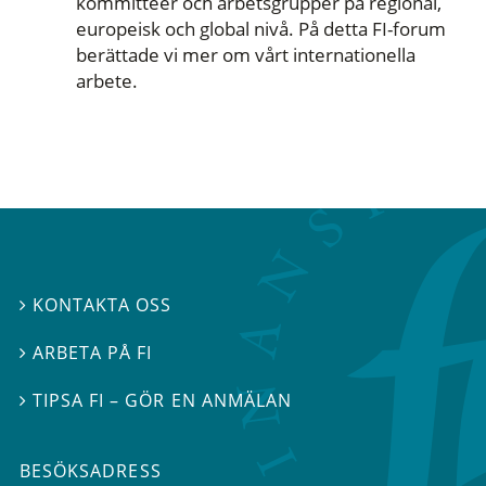
kommittéer och arbetsgrupper på regional,
europeisk och global nivå. På detta FI-forum
berättade vi mer om vårt internationella
arbete.
KONTAKTA OSS

ARBETA PÅ FI

TIPSA FI – GÖR EN ANMÄLAN

BESÖKSADRESS