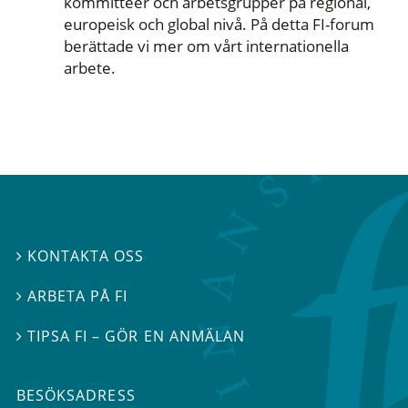
kommittéer och arbetsgrupper på regional,
europeisk och global nivå. På detta FI-forum
berättade vi mer om vårt internationella
arbete.
KONTAKTA OSS

ARBETA PÅ FI

TIPSA FI – GÖR EN ANMÄLAN

BESÖKSADRESS