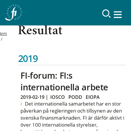
Resultat
Hem
2019
FI-forum: FI:s
internationella arbete
2019-02-19
|
IOSCO
PODD
EIOPA
Det internationella samarbetet har en stor
påverkan på regleringen och tillsynen av den
svenska finansmarknaden. FI är därför aktivt i
över 100 internationella styrelser,