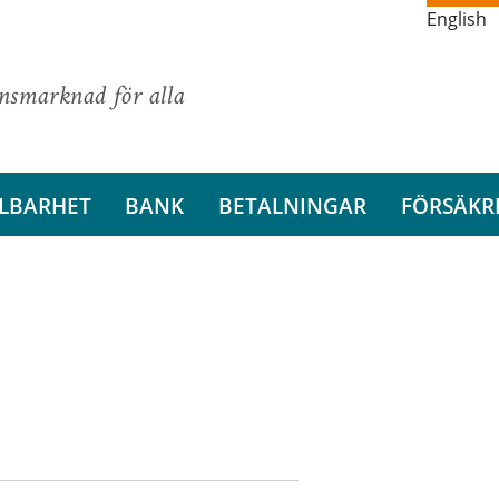
English
ansmarknad för alla
LBARHET
BANK
BETALNINGAR
FÖRSÄKR