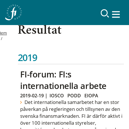
Resultat
Hem
2019
FI-forum: FI:s
internationella arbete
2019-02-19
|
IOSCO
PODD
EIOPA
Det internationella samarbetet har en stor
påverkan på regleringen och tillsynen av den
svenska finansmarknaden. FI är därför aktivt i
över 100 internationella styrelser,