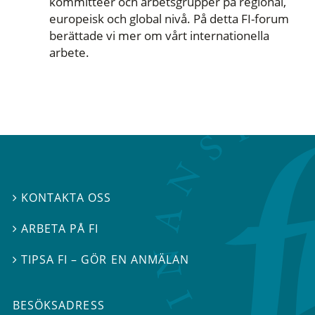
kommittéer och arbetsgrupper på regional,
europeisk och global nivå. På detta FI-forum
berättade vi mer om vårt internationella
arbete.
KONTAKTA OSS

ARBETA PÅ FI

TIPSA FI – GÖR EN ANMÄLAN

BESÖKSADRESS