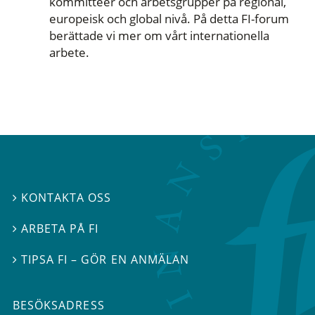
kommittéer och arbetsgrupper på regional,
europeisk och global nivå. På detta FI-forum
berättade vi mer om vårt internationella
arbete.
KONTAKTA OSS

ARBETA PÅ FI

TIPSA FI – GÖR EN ANMÄLAN

BESÖKSADRESS