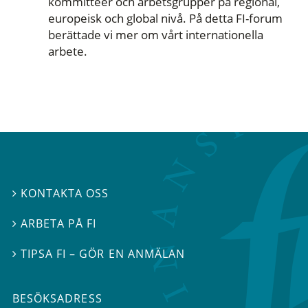
kommittéer och arbetsgrupper på regional,
europeisk och global nivå. På detta FI-forum
berättade vi mer om vårt internationella
arbete.
KONTAKTA OSS

ARBETA PÅ FI

TIPSA FI – GÖR EN ANMÄLAN

BESÖKSADRESS