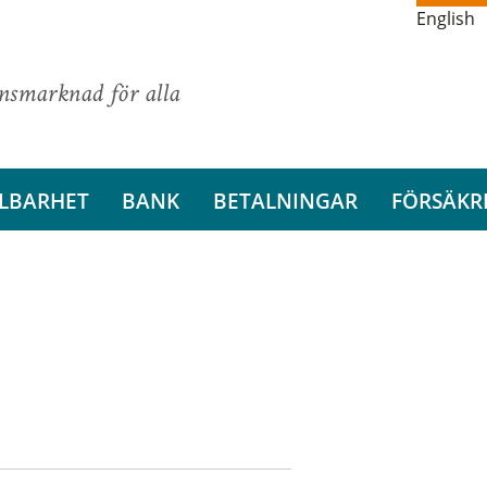
English
ansmarknad för alla
LBARHET
BANK
BETALNINGAR
FÖRSÄKR