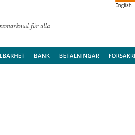
English
ansmarknad för alla
LBARHET
BANK
BETALNINGAR
FÖRSÄKR