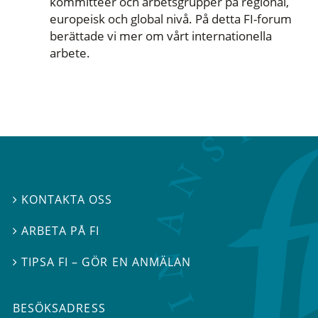
kommittéer och arbetsgrupper på regional,
europeisk och global nivå. På detta FI-forum
berättade vi mer om vårt internationella
arbete.
KONTAKTA OSS

ARBETA PÅ FI

TIPSA FI – GÖR EN ANMÄLAN

BESÖKSADRESS