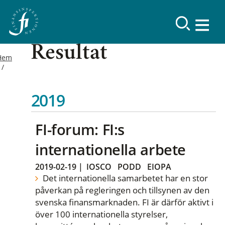
Resultat
Hem
2019
FI-forum: FI:s
internationella arbete
2019-02-19
|
IOSCO
PODD
EIOPA
Det internationella samarbetet har en stor
påverkan på regleringen och tillsynen av den
svenska finansmarknaden. FI är därför aktivt i
över 100 internationella styrelser,