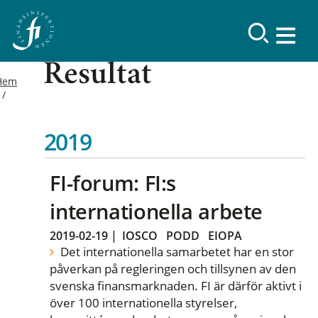
Resultat
Hem
2019
FI-forum: FI:s
internationella arbete
2019-02-19
|
IOSCO
PODD
EIOPA
Det internationella samarbetet har en stor
påverkan på regleringen och tillsynen av den
svenska finansmarknaden. FI är därför aktivt i
över 100 internationella styrelser,