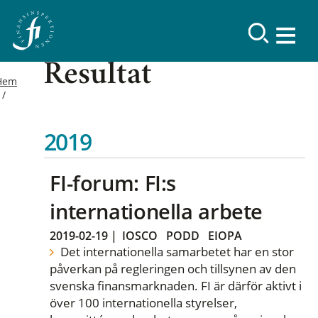
Resultat
Hem
2019
FI-forum: FI:s
internationella arbete
2019-02-19
|
IOSCO
PODD
EIOPA
Det internationella samarbetet har en stor
påverkan på regleringen och tillsynen av den
svenska finansmarknaden. FI är därför aktivt i
över 100 internationella styrelser,