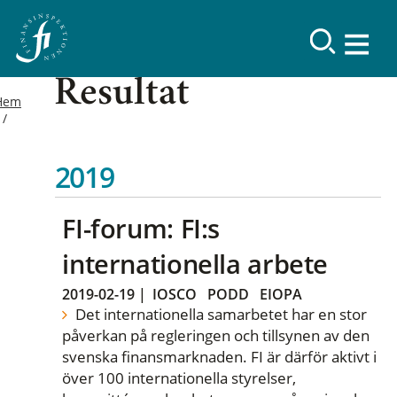
Resultat
Hem
2019
FI-forum: FI:s
internationella arbete
2019-02-19
|
IOSCO
PODD
EIOPA
Det internationella samarbetet har en stor
påverkan på regleringen och tillsynen av den
svenska finansmarknaden. FI är därför aktivt i
över 100 internationella styrelser,