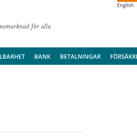
English
ansmarknad för alla
LBARHET
BANK
BETALNINGAR
FÖRSÄKR