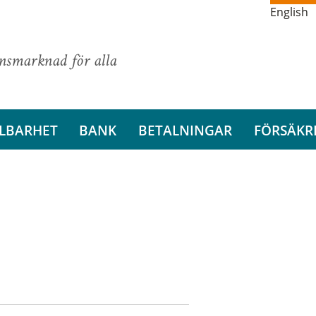
English
ansmarknad för alla
LBARHET
BANK
BETALNINGAR
FÖRSÄKR