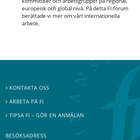
kommittéer och arbetsgrupper på regional,
europeisk och global nivå. På detta FI-forum
berättade vi mer om vårt internationella
arbete.
KONTAKTA OSS

ARBETA PÅ FI

TIPSA FI – GÖR EN ANMÄLAN

BESÖKSADRESS