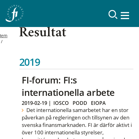
Resultat
Hem
2019
FI-forum: FI:s
internationella arbete
2019-02-19
|
IOSCO
PODD
EIOPA
Det internationella samarbetet har en stor
påverkan på regleringen och tillsynen av den
svenska finansmarknaden. FI är därför aktivt i
över 100 internationella styrelser,