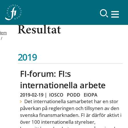
Resultat
Hem
2019
FI-forum: FI:s
internationella arbete
2019-02-19
|
IOSCO
PODD
EIOPA
Det internationella samarbetet har en stor
påverkan på regleringen och tillsynen av den
svenska finansmarknaden. FI är därför aktivt i
över 100 internationella styrelser,