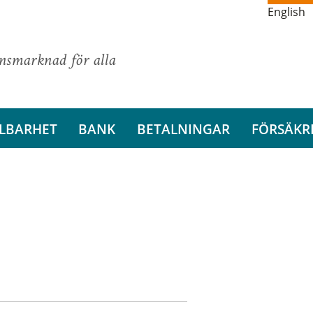
English
ansmarknad för alla
LBARHET
BANK
BETALNINGAR
FÖRSÄKR