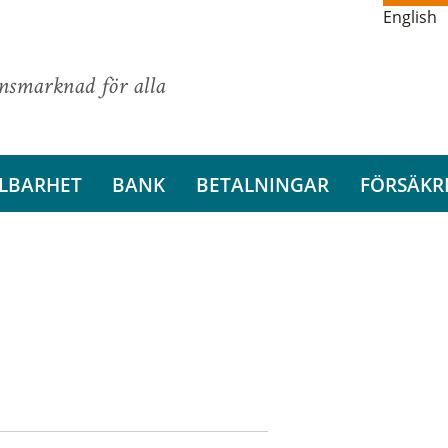
English
ansmarknad för alla
LBARHET
BANK
BETALNINGAR
FÖRSÄKR