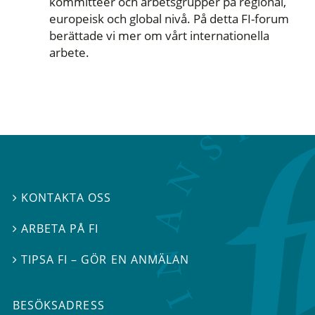
kommittéer och arbetsgrupper på regional,
europeisk och global nivå. På detta FI-forum
berättade vi mer om vårt internationella
arbete.
KONTAKTA OSS

ARBETA PÅ FI

TIPSA FI – GÖR EN ANMÄLAN

BESÖKSADRESS