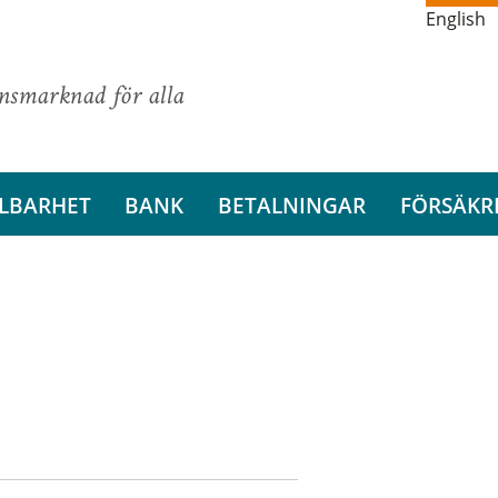
English
ansmarknad för alla
LBARHET
BANK
BETALNINGAR
FÖRSÄKR