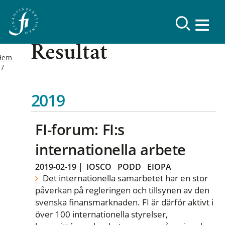
Resultat
Hem
2019
FI-forum: FI:s
internationella arbete
2019-02-19
|
IOSCO
PODD
EIOPA
Det internationella samarbetet har en stor
påverkan på regleringen och tillsynen av den
svenska finansmarknaden. FI är därför aktivt i
över 100 internationella styrelser,