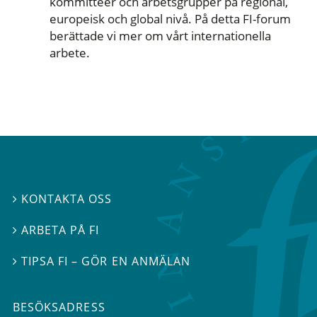
kommittéer och arbetsgrupper på regional,
europeisk och global nivå. På detta FI-forum
berättade vi mer om vårt internationella
arbete.
KONTAKTA OSS

ARBETA PÅ FI

TIPSA FI – GÖR EN ANMÄLAN

BESÖKSADRESS