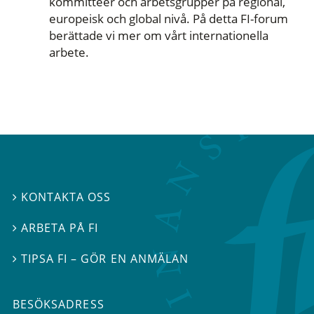
kommittéer och arbetsgrupper på regional,
europeisk och global nivå. På detta FI-forum
berättade vi mer om vårt internationella
arbete.
KONTAKTA OSS

ARBETA PÅ FI

TIPSA FI – GÖR EN ANMÄLAN

BESÖKSADRESS