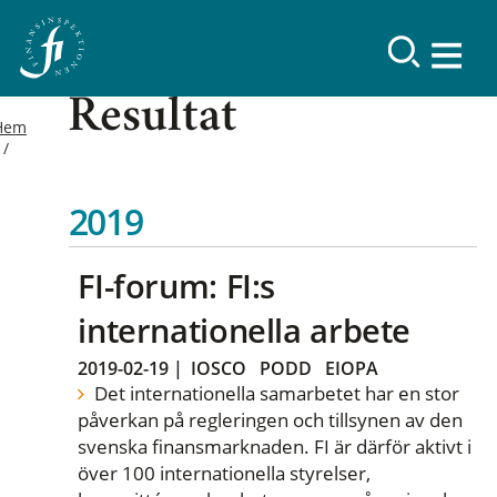
Resultat
Hem
2019
FI-forum: FI:s
internationella arbete
2019-02-19
|
IOSCO
PODD
EIOPA
Det internationella samarbetet har en stor
påverkan på regleringen och tillsynen av den
svenska finansmarknaden. FI är därför aktivt i
över 100 internationella styrelser,