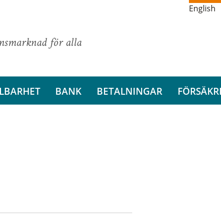
English
ansmarknad för alla
LBARHET
BANK
BETALNINGAR
FÖRSÄKR