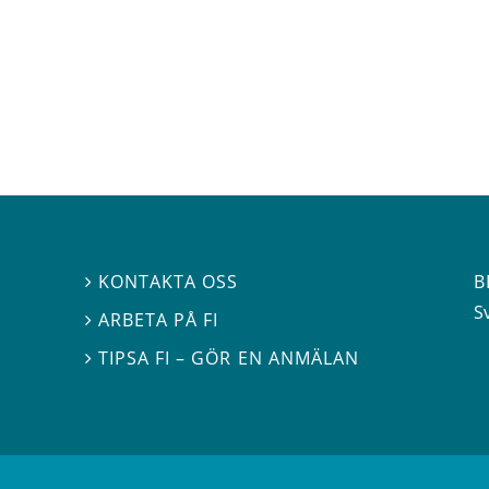
B
KONTAKTA OSS

S
ARBETA PÅ FI

TIPSA FI – GÖR EN ANMÄLAN
