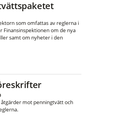
tvättspaketet
 sektorn som omfattas av reglerna i
ar Finansinspektionen om de nya
ller samt om nyheter i den
reskrifter
D
m åtgärder mot penningtvätt och
eglerna.